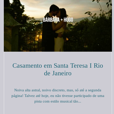
Casamento em Santa Teresa I Rio
de Janeiro
Noiva alta astral, noivo discreto, mas, só até a segunda
página! Talvez até hoje, eu não tivesse participado de uma
pista com estilo musical tão...