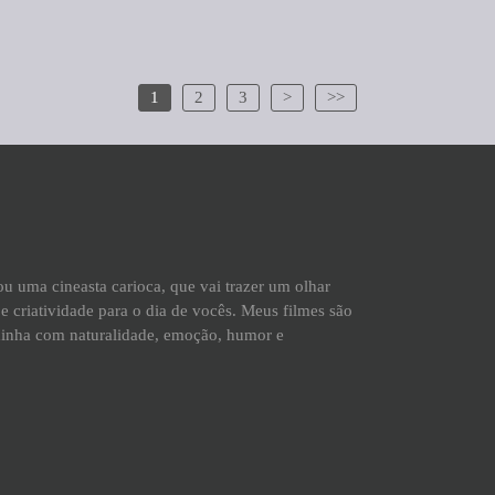
1
2
3
>
>>
Sou uma cineasta carioca, que vai trazer um olhar
e criatividade para o dia de vocês. Meus filmes são
xinha com naturalidade, emoção, humor e