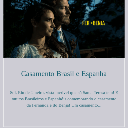
Casamento Brasil e Espanha
Sol, Rio de Janeiro, vista incrível que só Santa Teresa tem! E
muitos Brasileiros e Espanhóis comemorando o casamento
da Fernanda e do Benja! Um casamento...