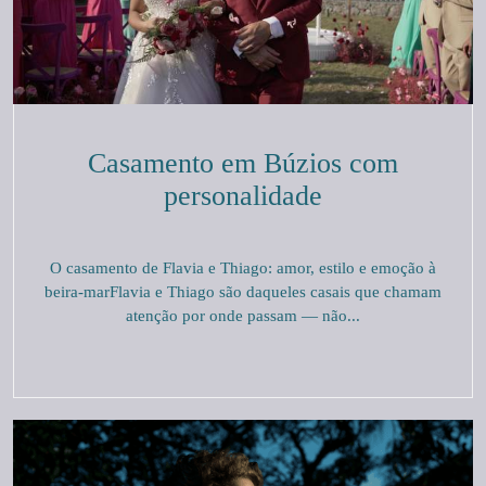
Casamento em Búzios com
personalidade
O casamento de Flavia e Thiago: amor, estilo e emoção à
beira-marFlavia e Thiago são daqueles casais que chamam
atenção por onde passam — não...