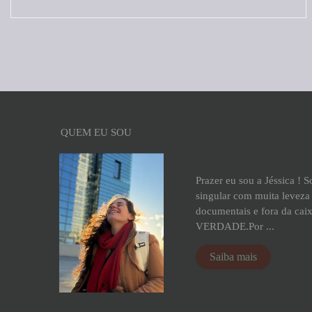
QUEM EU SOU
Prazer eu sou a Jéssica ! 
singular com muita leveza 
documentais e fora da cai
VERDADE.Por ...
Saiba mais