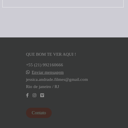
QUE BOM TE VER AQUI !
+55 (21) 992160666
Enviar mensagem
jessica.andrade.filmes@gmail.com
Rio de janeiro / RJ
Contato