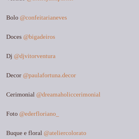
Bolo
@confeitarianeves
Doces
@bigadeiros
Dj
@djvitorventura
Decor
@paulafortuna.decor
Cerimonial
@dreamaholiccerimonial
Foto
@ederfloriano_
Buque e floral
@ateliercolorato