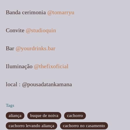
Banda cerimonia
@tomarryu
Convite
@studioquin
Bar
@yourdrinks.bar
Iluminação
@thefixoficial
local : @pousadatankamana
Tags
aliança
buque de noiva
cachorro
cachorro levando aliança
cachorro no casamento