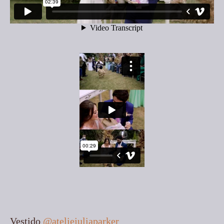
Vestido
@ateliejuliaparker