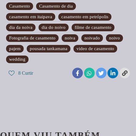
Casamento
Casamento de dia
casamento em itaipava
casamento em petrópolis
dia da noiva
dia do noivo
filme de casamento
Fotografia de casamento
noiva
noivado
noivo
pajem
pousada tankamana
video de casamento
wedding
8
Curtir
QUEM VIU TAMBÉM