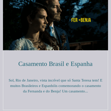
Casamento Brasil e Espanha
Sol, Rio de Janeiro, vista incrível que só Santa Teresa tem! E
muitos Brasileiros e Espanhóis comemorando o casamento
da Fernanda e do Benja! Um casamento...