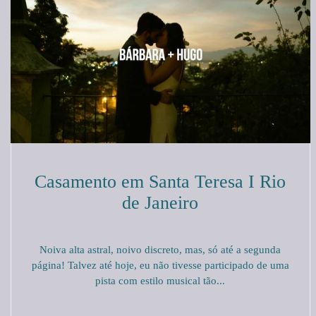
Casamento em Santa Teresa I Rio
de Janeiro
Noiva alta astral, noivo discreto, mas, só até a segunda
página! Talvez até hoje, eu não tivesse participado de uma
pista com estilo musical tão...