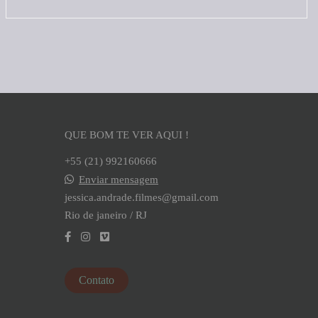
QUE BOM TE VER AQUI !
+55 (21) 992160666
Enviar mensagem
jessica.andrade.filmes@gmail.com
Rio de janeiro / RJ
Contato