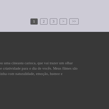
1
2
3
>
>>
Sou uma cineasta carioca, que vai trazer um olhar
e criatividade para o dia de vocês. Meus filmes são
xinha com naturalidade, emoção, humor e