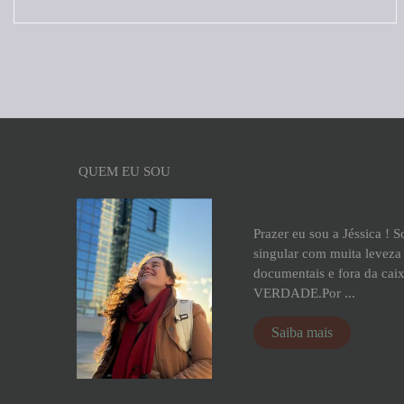
QUEM EU SOU
Prazer eu sou a Jéssica ! 
singular com muita leveza 
documentais e fora da cai
VERDADE.Por ...
Saiba mais