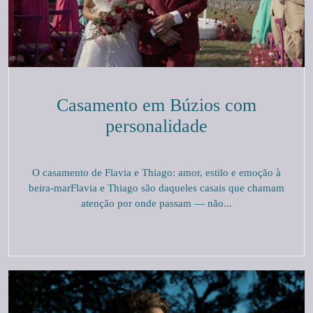
Casamento em Búzios com
personalidade
O casamento de Flavia e Thiago: amor, estilo e emoção à
beira-marFlavia e Thiago são daqueles casais que chamam
atenção por onde passam — não...