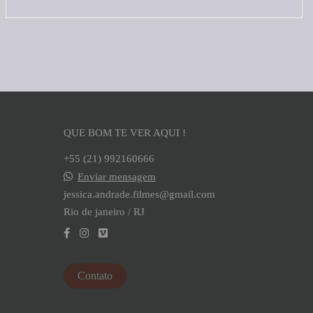
QUE BOM TE VER AQUI !
+55 (21) 992160666
Enviar mensagem
jessica.andrade.filmes@gmail.com
Rio de janeiro / RJ
Contato