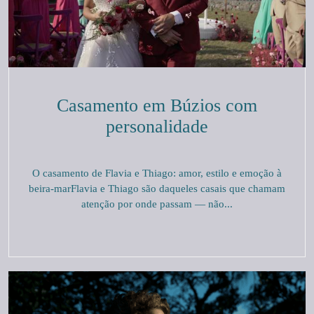
Casamento em Búzios com
personalidade
O casamento de Flavia e Thiago: amor, estilo e emoção à
beira-marFlavia e Thiago são daqueles casais que chamam
atenção por onde passam — não...