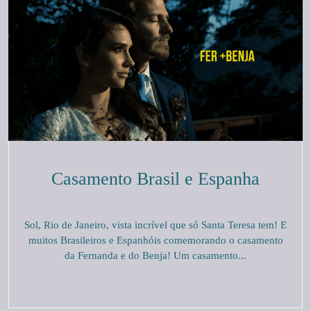
Casamento Brasil e Espanha
Sol, Rio de Janeiro, vista incrível que só Santa Teresa tem! E
muitos Brasileiros e Espanhóis comemorando o casamento
da Fernanda e do Benja! Um casamento...