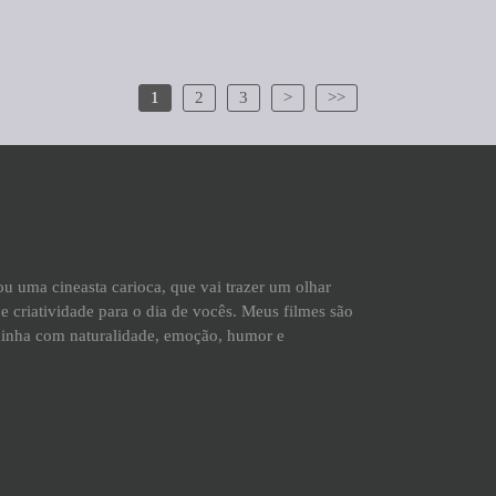
1
2
3
>
>>
Sou uma cineasta carioca, que vai trazer um olhar
e criatividade para o dia de vocês. Meus filmes são
xinha com naturalidade, emoção, humor e