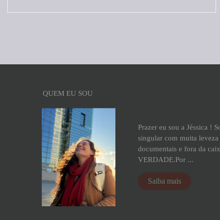
QUEM EU SOU
Prazer eu sou a Jéssica ! 
singular com muita leveza 
documentais e fora da cai
VERDADE.Por ...
Saiba mais