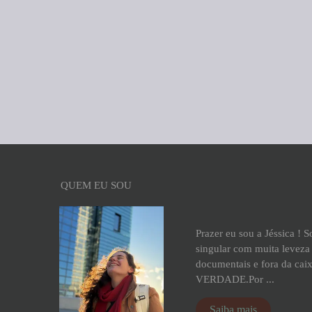
QUEM EU SOU
Prazer eu sou a Jéssica ! 
singular com muita leveza 
documentais e fora da cai
VERDADE.Por ...
Saiba mais