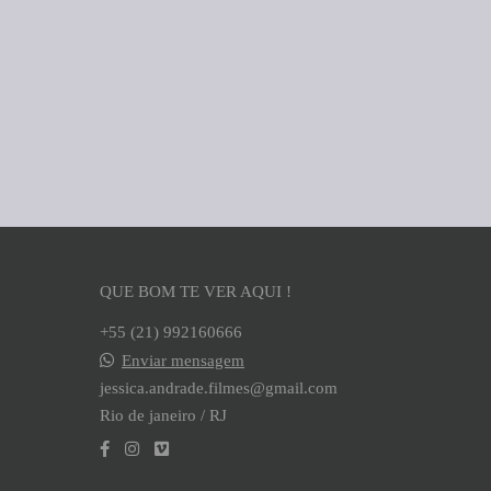
QUE BOM TE VER AQUI !
+55 (21) 992160666
Enviar mensagem
jessica.andrade.filmes@gmail.com
Rio de janeiro / RJ