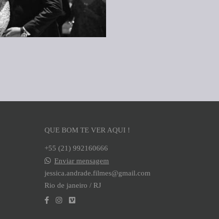
QUE BOM TE VER AQUI !
+55 (21) 992160666
Enviar mensagem
jessica.andrade.filmes@gmail.com
Rio de janeiro / RJ