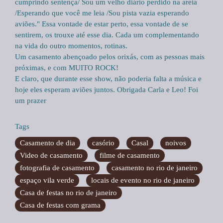
cumprindo sentença/ Sou um velho diário perdido na areia
/Esperando que você me leia /Sou pista vazia esperando
aviões." Essa vontade de estar perto, essa vontade de se
sentirem, os trouxe até esse dia. Cada um complementando
na vida do outro momentos, rotinas.
Um casamento abençoado pelos orixás, com as pessoas mais
próximas, e com MUITO ROCK!
E claro, que durante esse show, não poderia falta a música e
hoje eles esperam aviões juntos. Obrigada Carla e Leo! Foi
um prazer
Tags
Casamento de dia
casório
Casal
noivos
Video de casamento
filme de casamento
fotografia de casamento
casamento no rio de janeiro
espaço vila verde
locais de evento no rio de janeiro
Casa de festas no rio de janeiro
Casa de festas com grama