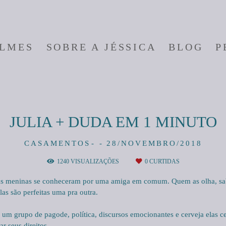
ILMES
SOBRE A JÉSSICA
BLOG
P
JULIA + DUDA EM 1 MINUTO
CASAMENTOS
28/NOVEMBRO/2018
1240
VISUALIZAÇÕES
0
CURTIDAS
as meninas se conheceram por uma amiga em comum. Quem as olha, sab
as são perfeitas uma pra outra.
um grupo de pagode, política, discursos emocionantes e cerveja elas ce
r seus direitos.