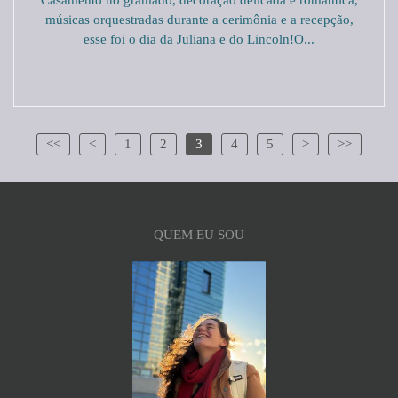
Casamento no gramado, decoração delicada e romântica,
músicas orquestradas durante a cerimônia e a recepção,
esse foi o dia da Juliana e do Lincoln!O...
<<
<
1
2
3
4
5
>
>>
QUEM EU SOU