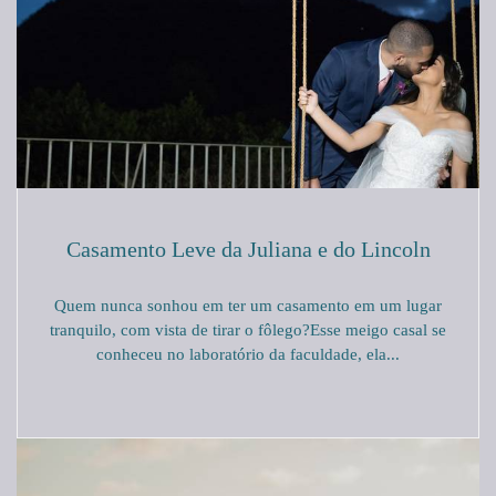
Casamento Leve da Juliana e do Lincoln
Quem nunca sonhou em ter um casamento em um lugar
tranquilo, com vista de tirar o fôlego?Esse meigo casal se
conheceu no laboratório da faculdade, ela...