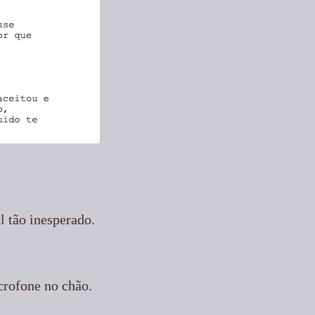
l tão inesperado.
icrofone no chão.