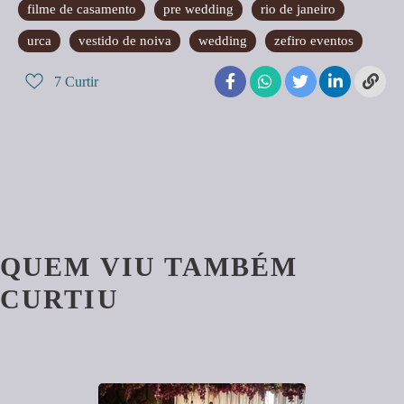
filme de casamento
pre wedding
rio de janeiro
urca
vestido de noiva
wedding
zefiro eventos
7
Curtir
QUEM VIU TAMBÉM
CURTIU